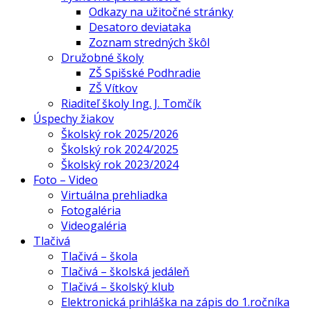
Odkazy na užitočné stránky
Desatoro deviataka
Zoznam stredných škôl
Družobné školy
ZŠ Spišské Podhradie
ZŠ Vítkov
Riaditeľ školy Ing. J. Tomčík
Úspechy žiakov
Školský rok 2025/2026
Školský rok 2024/2025
Školský rok 2023/2024
Foto – Video
Virtuálna prehliadka
Fotogaléria
Videogaléria
Tlačivá
Tlačivá – škola
Tlačivá – školská jedáleň
Tlačivá – školský klub
Elektronická prihláška na zápis do 1.ročníka