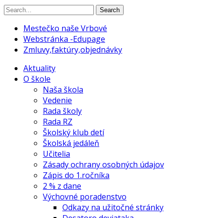
Search
Mestečko naše Vrbové
Webstránka -Edupage
Zmluvy,faktúry,objednávky
Aktuality
O škole
Naša škola
Vedenie
Rada školy
Rada RZ
Školský klub detí
Školská jedáleň
Učitelia
Zásady ochrany osobných údajov
Zápis do 1.ročníka
2 % z dane
Výchovné poradenstvo
Odkazy na užitočné stránky