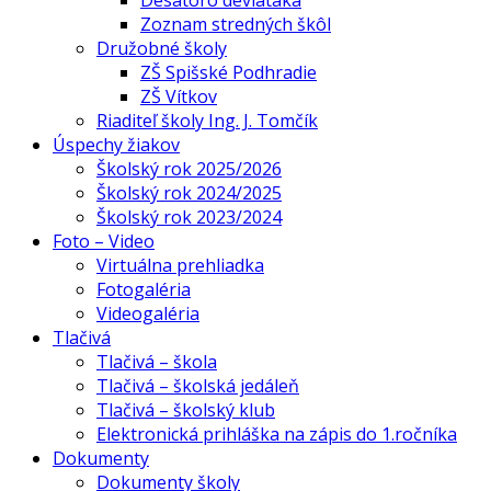
Desatoro deviataka
Zoznam stredných škôl
Družobné školy
ZŠ Spišské Podhradie
ZŠ Vítkov
Riaditeľ školy Ing. J. Tomčík
Úspechy žiakov
Školský rok 2025/2026
Školský rok 2024/2025
Školský rok 2023/2024
Foto – Video
Virtuálna prehliadka
Fotogaléria
Videogaléria
Tlačivá
Tlačivá – škola
Tlačivá – školská jedáleň
Tlačivá – školský klub
Elektronická prihláška na zápis do 1.ročníka
Dokumenty
Dokumenty školy