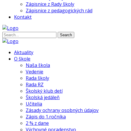
Zápisnice z Rady školy
Zápisnice z pedagogických rád
Kontakt
Search
Aktuality
O škole
Naša škola
Vedenie
Rada školy
Rada RZ
Školský klub detí
Školská jedáleň
Učitelia
Zásady ochrany osobných údajov
Zápis do 1.ročníka
2 % z dane
Výchovné poradenstvo