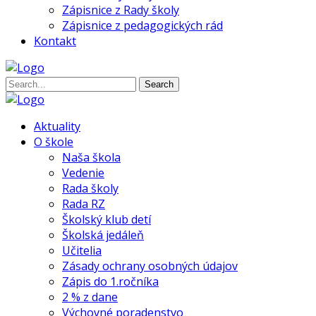
Zápisnice z Rady školy
Zápisnice z pedagogických rád
Kontakt
Search
Aktuality
O škole
Naša škola
Vedenie
Rada školy
Rada RZ
Školský klub detí
Školská jedáleň
Učitelia
Zásady ochrany osobných údajov
Zápis do 1.ročníka
2 % z dane
Výchovné poradenstvo