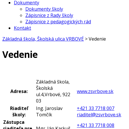
Dokumenty
Dokumenty školy
Zápisnice z Rady školy
Zápisnice z pedagogických rád
Kontakt
Základná škola, Školská ulica VRBOVÉ
>
Vedenie
Vedenie
Základná škola,
Školská
Adresa:
www.zsvrbove.sk
ul.4,Vrbové, 922
03
Riaditeľ
Ing. Jaroslav
+421 33 7718 007
školy:
Tomčík
riaditel@zsvrbove.sk
Zástupca
+421 33 7718 008
riaditeľa pre
Mgr. Ján Karkuš