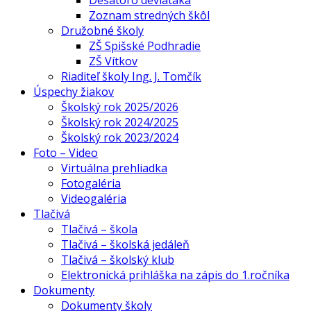
Desatoro deviataka
Zoznam stredných škôl
Družobné školy
ZŠ Spišské Podhradie
ZŠ Vítkov
Riaditeľ školy Ing. J. Tomčík
Úspechy žiakov
Školský rok 2025/2026
Školský rok 2024/2025
Školský rok 2023/2024
Foto – Video
Virtuálna prehliadka
Fotogaléria
Videogaléria
Tlačivá
Tlačivá – škola
Tlačivá – školská jedáleň
Tlačivá – školský klub
Elektronická prihláška na zápis do 1.ročníka
Dokumenty
Dokumenty školy