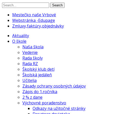
Search
Mestečko naše Vrbové
Webstránka -Edupage
Zmluvy,faktúry,objednávky
Aktuality
O škole
Naša škola
Vedenie
Rada školy
Rada RZ
Školský klub detí
Školská jedáleň
Učitelia
Zásady ochrany osobných údajov
Zápis do 1.ročníka
2 % z dane
Výchovné poradenstvo
Odkazy na užitočné stránky