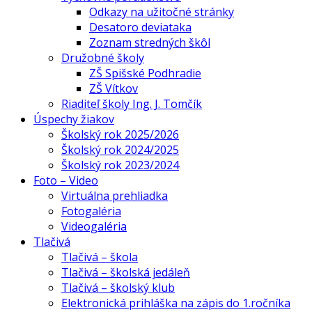
Odkazy na užitočné stránky
Desatoro deviataka
Zoznam stredných škôl
Družobné školy
ZŠ Spišské Podhradie
ZŠ Vítkov
Riaditeľ školy Ing. J. Tomčík
Úspechy žiakov
Školský rok 2025/2026
Školský rok 2024/2025
Školský rok 2023/2024
Foto – Video
Virtuálna prehliadka
Fotogaléria
Videogaléria
Tlačivá
Tlačivá – škola
Tlačivá – školská jedáleň
Tlačivá – školský klub
Elektronická prihláška na zápis do 1.ročníka