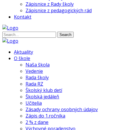
Zápisnice z Rady školy
Zápisnice z pedagogických rád
Kontakt
Search
Aktuality
O škole
Naša škola
Vedenie
Rada školy
Rada RZ
Školský klub detí
Školská jedáleň
Učitelia
Zásady ochrany osobných údajov
Zápis do 1.ročníka
2 % z dane
Výchovné poradenstvo