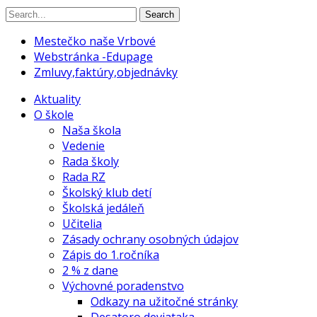
Search
Mestečko naše Vrbové
Webstránka -Edupage
Zmluvy,faktúry,objednávky
Aktuality
O škole
Naša škola
Vedenie
Rada školy
Rada RZ
Školský klub detí
Školská jedáleň
Učitelia
Zásady ochrany osobných údajov
Zápis do 1.ročníka
2 % z dane
Výchovné poradenstvo
Odkazy na užitočné stránky