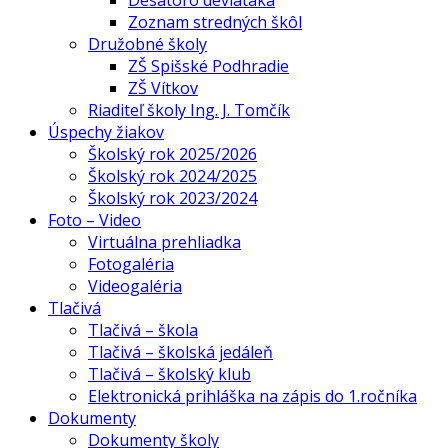
Desatoro deviataka
Zoznam stredných škôl
Družobné školy
ZŠ Spišské Podhradie
ZŠ Vítkov
Riaditeľ školy Ing. J. Tomčík
Úspechy žiakov
Školský rok 2025/2026
Školský rok 2024/2025
Školský rok 2023/2024
Foto – Video
Virtuálna prehliadka
Fotogaléria
Videogaléria
Tlačivá
Tlačivá – škola
Tlačivá – školská jedáleň
Tlačivá – školský klub
Elektronická prihláška na zápis do 1.ročníka
Dokumenty
Dokumenty školy