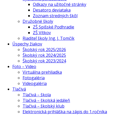
Odkazy na užitočné stránky
Desatoro deviataka
Zoznam stredných škôl
Družobné školy
ZŠ Spišské Podhradie
ZŠ Vítkov
Riaditeľ školy Ing. J. Tomčík
Úspechy žiakov
Školský rok 2025/2026
Školský rok 2024/2025
Školský rok 2023/2024
Foto – Video
Virtuálna prehliadka
Fotogaléria
Videogaléria
Tlačivá
Tlačivá – škola
Tlačivá – školská jedáleň
Tlačivá – školský klub
Elektronická prihláška na zápis do 1.ročníka