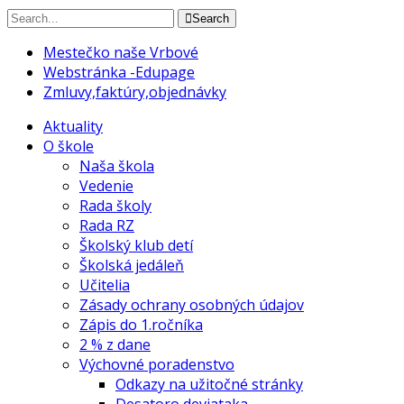
Search
Mestečko naše Vrbové
Webstránka -Edupage
Zmluvy,faktúry,objednávky
Aktuality
O škole
Naša škola
Vedenie
Rada školy
Rada RZ
Školský klub detí
Školská jedáleň
Učitelia
Zásady ochrany osobných údajov
Zápis do 1.ročníka
2 % z dane
Výchovné poradenstvo
Odkazy na užitočné stránky