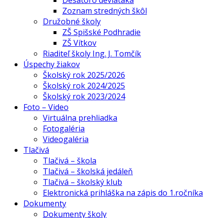
Desatoro deviataka
Zoznam stredných škôl
Družobné školy
ZŠ Spišské Podhradie
ZŠ Vítkov
Riaditeľ školy Ing. J. Tomčík
Úspechy žiakov
Školský rok 2025/2026
Školský rok 2024/2025
Školský rok 2023/2024
Foto – Video
Virtuálna prehliadka
Fotogaléria
Videogaléria
Tlačivá
Tlačivá – škola
Tlačivá – školská jedáleň
Tlačivá – školský klub
Elektronická prihláška na zápis do 1.ročníka
Dokumenty
Dokumenty školy