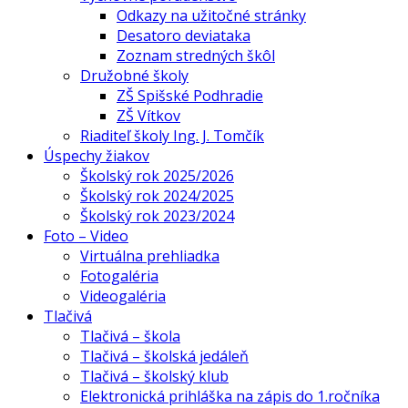
Odkazy na užitočné stránky
Desatoro deviataka
Zoznam stredných škôl
Družobné školy
ZŠ Spišské Podhradie
ZŠ Vítkov
Riaditeľ školy Ing. J. Tomčík
Úspechy žiakov
Školský rok 2025/2026
Školský rok 2024/2025
Školský rok 2023/2024
Foto – Video
Virtuálna prehliadka
Fotogaléria
Videogaléria
Tlačivá
Tlačivá – škola
Tlačivá – školská jedáleň
Tlačivá – školský klub
Elektronická prihláška na zápis do 1.ročníka