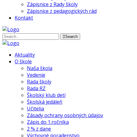
Zápisnice z Rady školy
Zápisnice z pedagogických rád
Kontakt
Search
Aktuality
O škole
Naša škola
Vedenie
Rada školy
Rada RZ
Školský klub detí
Školská jedáleň
Učitelia
Zásady ochrany osobných údajov
Zápis do 1.ročníka
2 % z dane
Výchovné poradenstvo